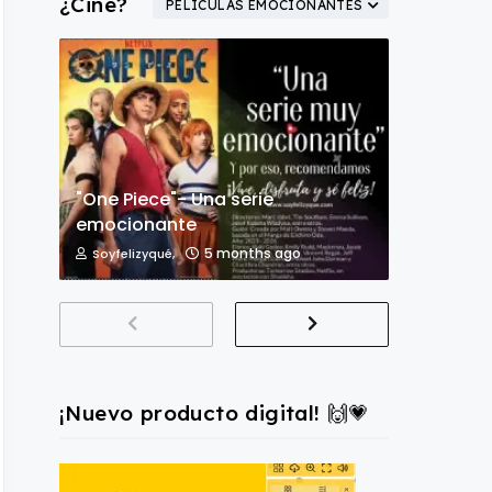
¿Cine?
PELÍCULAS EMOCIONANTES
"One Piece"- Una serie
emocionante
5 months ago
Soyfelizyqué,
¡Nuevo producto digital! 🙌💗