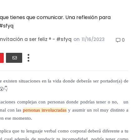
 que tienes que comunicar. Una reflexión para
 #sfyq
nvitación a ser feliz ® - #sfyq
on
11/16/2023
0
existen situaciones en la vida donde deberás ser portador(a) de
😮👇
tuaciones complejas con personas donde podrías tener o no, un
nal con las
personas involucradas
y
asumir un rol muy distinto a
 en ese momento.
implica que tu lenguaje verbal como corporal deberá diferente a tu
 el cual además de producir tu incomodidad, podría tener como