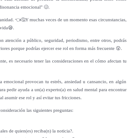
disonancia emocional" 🥴.
idianidad. 👈🤔Y muchas veces de un momento esas circunstancias,
 vida😪.
on atención a público, seguridad, periodismo, entre otros, podrás
ores porque podrías ejercer ese rol en forma más frecuente 😲.
nte, es necesario tener las consideraciones en el cómo afectan tu
a emocional provocan tu estrés, ansiedad u cansancio, en algún
ra pedir ayuda a un(a) experto(a) en salud mental para encontrar
 asumir ese rol y así evitar tus fricciones.
consideración las siguientes preguntas:
es de quien(es) reciba(n) la noticia?.