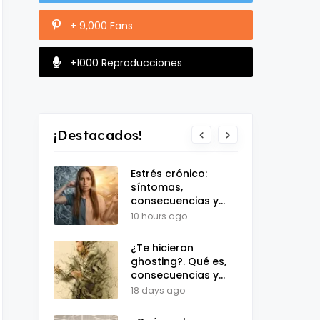
+ 9,000 Fans
+1000 Reproducciones
¡Destacados!
Estrés crónico:
síntomas,
consecuencias y
test de evaluación
10 hours ago
¿Te hicieron
ghosting?. Qué es,
consecuencias y
test de
18 days ago
autoevaluación