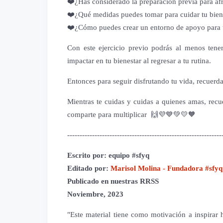
❤️¿Has considerado la preparación previa para afr
❤️¿Qué medidas puedes tomar para cuidar tu biene
❤️¿Cómo puedes crear un entorno de apoyo para t
Con este ejercicio previo podrás al menos tene
impactar en tu bienestar al regresar a tu rutina.
Entonces para seguir disfrutando tu vida, recuerd
Mientras te cuidas y cuidas a quienes amas, rec
comparte para multiplicar 🙌💜💙💚💛🧡
--------------------------------------------------------------
Escrito por
: equipo #sfyq
Editado por:
Marisol Molina - Fundadora #sfyq
Publicado en nuestras RRSS
Noviembre, 2023
"Este material tiene como motivación a inspirar há