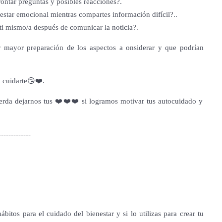
ontar preguntas y posibles reacciones?.
star emocional mientras compartes información difícil?..
i mismo/a después de comunicar la noticia?.
r mayor preparación de los aspectos a onsiderar y que podrían
a cuidarte😘❤️.
uerda dejarnos tus ❤️❤️❤️ si logramos motivar tus autocuidado y
-------------
bitos para el cuidado del bienestar y si lo utilizas para crear tu