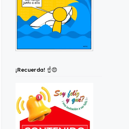
¡Recuerda! ☝️😍