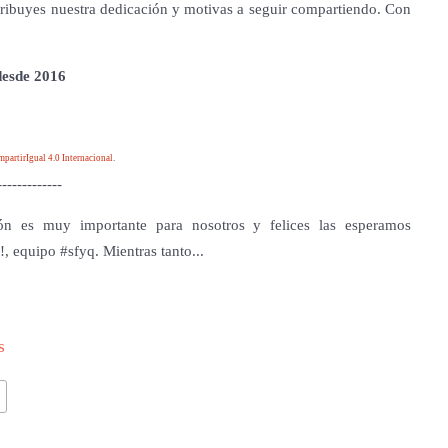
tribuyes nuestra dedicación y motivas a seguir compartiendo. Con
 desde 2016
artirIgual 4.0 Internacional
.
-------------
ón es muy importante para nosotros y felices las esperamos
!, equipo #sfyq. Mientras tanto...
s