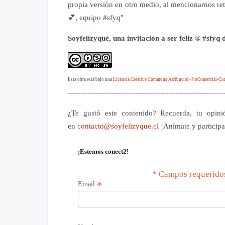
propia versión en otro medio, al mencionarnos re
💕, equipo #sfyq"
Soyfelizyqué, una invitación a ser feliz ® #sfyq
Esta obra está bajo una
Licencia Creative Commons Atribución-NoComercial-Comp
--------------------------------------------------------------
¿Te gustó este contenido? Recuerda, tu opini
en
contacto@soyfelizyque.cl
¡Anímate y participa
¡Estemos conect2!
* Campos requerido
*
Email