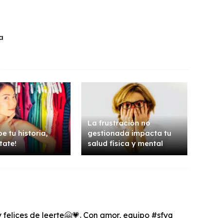
a
La frustración no
e tu historia,
gestionada impacta tu
tate!
salud física y mental
felices de leerte🤗💗. Con amor, equipo #sfyq