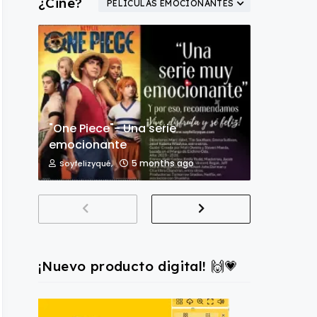
¿Cine?
PELÍCULAS EMOCIONANTES
"One Piece"- Una serie
emocionante
5 months ago
Soyfelizyqué,
¡Nuevo producto digital! 🙌💗