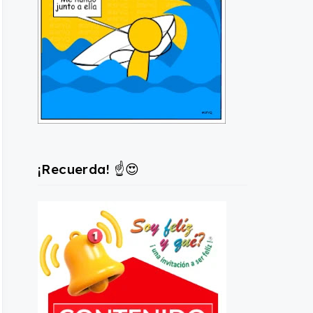
¡Recuerda! ☝️😍