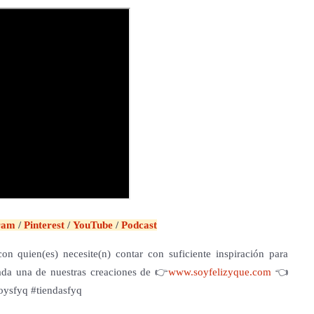
gram
/
Pinterest
/
YouTube
/
Podcast
on quien(es) necesite(n) contar con suficiente inspiración para
cada una de nuestras creaciones de 👉
www.soyfelizyque.com
👈
oysfyq #tiendasfyq