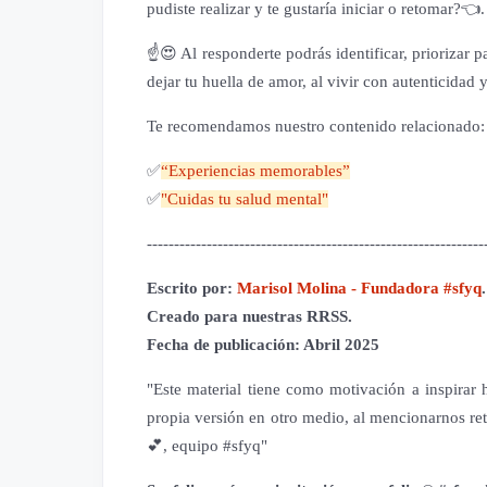
pudiste realizar y te gustaría iniciar o retomar?👈.
☝️😍 Al responderte podrás identificar, priorizar 
dejar tu huella de amor, al vivir con autenticida
Te recomendamos nuestro contenido relacionado
✅
“Experiencias memorables”
✅
"Cuidas tu salud mental"
--------------------------------------------------------------
Escrito por:
Marisol Molina - Fundadora #sfyq
.
Creado para nuestras RRSS.
Fecha de publicación: Abril 2025
"Este material tiene como motivación a inspirar há
propia versión en otro medio, al mencionarnos re
💕, equipo #sfyq"