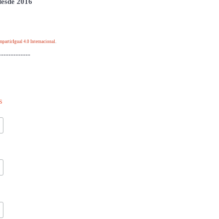
 desde 2016
artirIgual 4.0 Internacional
.
-------------
s