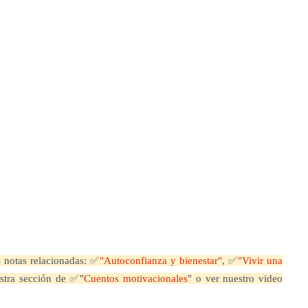
 notas relacionadas: ✅
"Autoconfianza y bienestar"
, ✅
"Vivir una
stra sección de ✅"
Cuentos motivacionales
" o ver nuestro video