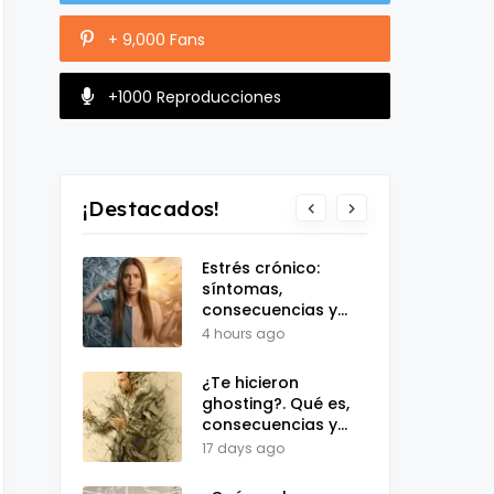
+ 9,000 Fans
+1000 Reproducciones
¡Destacados!
Estrés crónico:
síntomas,
consecuencias y
test de evaluación
4 hours ago
¿Te hicieron
ghosting?. Qué es,
consecuencias y
test de
17 days ago
autoevaluación