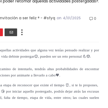
 el poder retomar aquellas actividades postergadas?.
nvitación a ser feliz ® - #sfyq
on
4/01/2025
0
quellas actividades que alguna vez tenías pensado realizar y por
a vida debiste postergar😌, pueden ser un reto personal 💪😍.
amino de intentarlo, tendrás altas probabilidades de encontrar
cciones por animarte a llevarlo a cabo💖.
a etapa de reconocer que existe el tiempo ⏰, si te lo propones,
 😘 por iniciar aquello postergado, podrás dejar atrás las excusas
, falta de tiempo, etapa de vida, entre otros; las cuales suelen