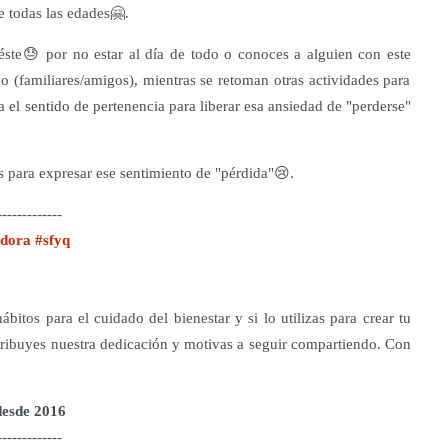
e todas las edades🤗.
éste😓 por no estar al día de todo o conoces a alguien con este
o (familiares/amigos), mientras se retoman otras actividades para
a el sentido de pertenencia para liberar esa ansiedad de "perderse"
 para expresar ese sentimiento de "pérdida"😢.
-------------
dora #sfyq
bitos para el cuidado del bienestar y si lo utilizas para crear tu
tribuyes nuestra dedicación y motivas a seguir compartiendo. Con
 desde 2016
-------------