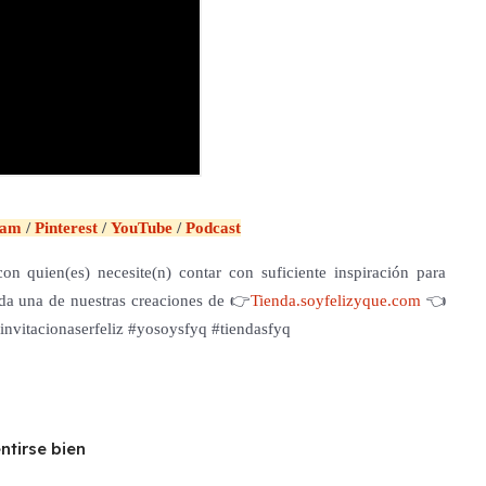
ram
/
Pinterest
/
YouTube
/
Podcast
on quien(es) necesite(n) contar con suficiente inspiración para
cada una de nuestras creaciones de 👉
Tienda.soyfelizyque.com
👈
nvitacionaserfeliz #yosoysfyq #tiendasfyq
ntirse bien