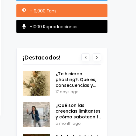
+ 9,000 Fans
+1000 Reproducciones
¡Destacados!
¿Te hicieron
ghosting?. Qué es,
consecuencias y
test de
17 days ago
autoevaluación
¿Qué son las
creencias limitantes
y cómo sabotean tu
desarrollo
a month ago
personal?