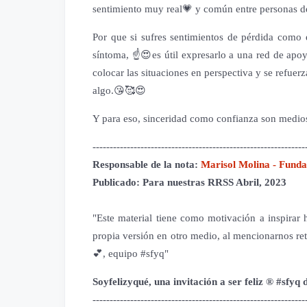
sentimiento muy real💗 y común entre personas d
Por que si sufres sentimientos de pérdida como 
síntoma, ☝️😍es útil expresarlo a una red de apoy
colocar las situaciones en perspectiva y se refuerz
algo.😘🥰😍
Y para eso, sinceridad como confianza son medios
--------------------------------------------------------------
Responsable de la nota:
Marisol Molina - Funda
Publicado: Para nuestras RRSS Abril, 2023
"Este material tiene como motivación a inspirar há
propia versión en otro medio, al mencionarnos re
💕, equipo #sfyq"
Soyfelizyqué, una invitación a ser feliz ® #sfyq
--------------------------------------------------------------