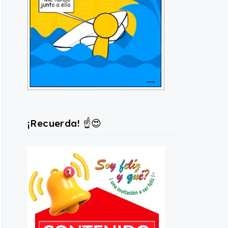
¡Recuerda! ☝️😍