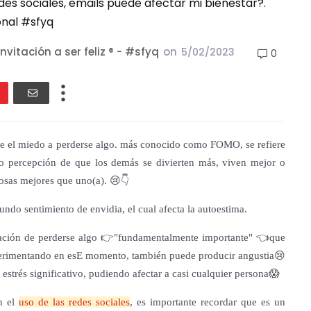
es sociales, emails puede afectar mi bienestar?.
onal #sfyq
nvitación a ser feliz ® - #sfyq
on
5/02/2023
0
 el miedo a perderse algo. más conocido como FOMO, se refiere
 o percepción de que los demás se divierten más, viven mejor o
osas mejores que uno(a). 😢👇
undo sentimiento de envidia, el cual afecta la autoestima.
sación de perderse algo 👉"fundamentalmente importante" 👈que
perimentando en esE momento, también puede producir angustia😢
estrés significativo, pudiendo afectar a casi cualquier persona😱
n el
uso de las redes sociales
, es importante recordar que es un