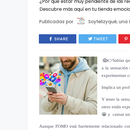
¿Por qué estar muy pendiente de las red
Descubre más aquí en tu tienda emoci
Publicadas por
Soyfelizyqué, una i
SHARE
TWEET
😱👉Sabías que
a la sensación
experimentan c
Implica un prof
Y tener la sen
otros están ex
😭 y causar un 
Aunque FOMO está fuertemente relacionado co