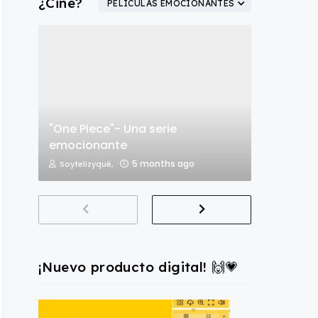
¿Cine?
PELÍCULAS EMOCIONANTES
"One Piece"- Una serie
emocionante
5 months ago
Soyfelizyqué,
¡Nuevo producto digital! 🙌💗