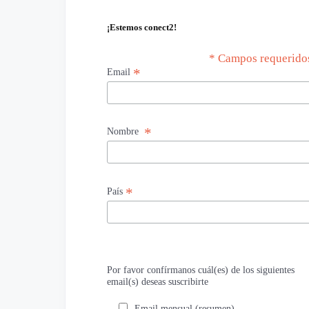
¡Estemos conect2!
* Campos requerido
*
Email
*
Nombre
*
País
Por favor confírmanos cuál(es) de los siguientes
email(s) deseas suscribirte
Email mensual (resumen)