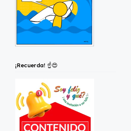
¡Recuerda! ☝️😍