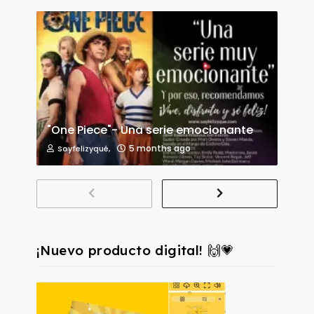
"One Piece"- Una serie emocionante
5 months ago
Soyfelizyqué,
¡Nuevo producto digital! 🙌💗